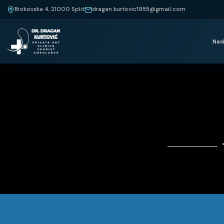
Biokovska 4, 21000 Split
dragan.kurtovic1955@gmail.com
Nas