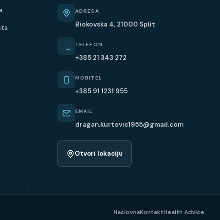
e
ADRESA
Biokovska 4, 21000 Split
sts
TELEFON
+385 21 343 272
MOBITEL
+385 91 1231 955
EMAIL
dragan.kurtovic1955@gmail.com
Otvori lokaciju
Naslovna
Kontakt
Health Advice