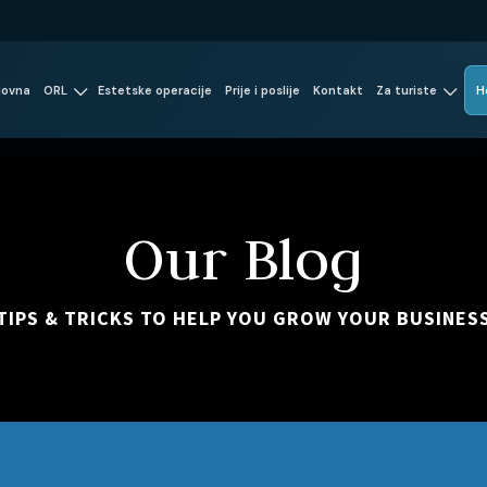
lovna
ORL
Estetske operacije
Prije i poslije
Kontakt
Za turiste
H
Our Blog
TIPS & TRICKS TO HELP YOU GROW YOUR BUSINES