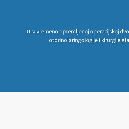
U suvremeno opremljenoj operacijskoj dvora
otorinolaringologije i kirurgije gl