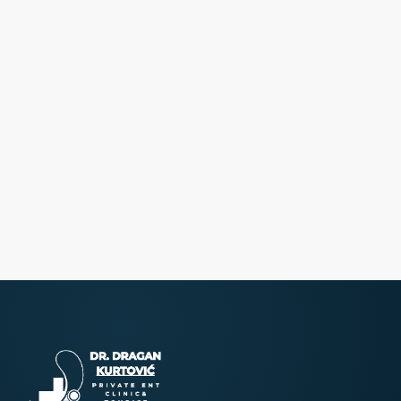
Pellentesque habitant morbi tristique senectus et netus
amet quam egestas semper. Aenean ultricies mi vitae est