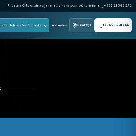
Privatna ORL ordinacija i medicinska pomoć turistima
+385 21 343 272
ealth Advice for Tourists
Aktualno
Lokacija
+385 91 1231 955
S