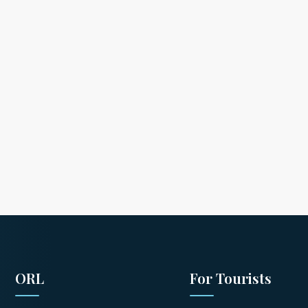
 et malesuada fames ac turpis egestas. Vestibulum tortor quam, feugiat vitae, ultrici
. Mauris placerat...
ORL
For Tourists