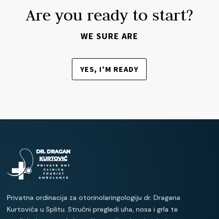
Are you ready to start?
WE SURE ARE
YES, I'M READY
Privatna ordinacija za otorinolaringologiju dr. Dragana
Kurtovića u Splitu. Stručni pregledi uha, nosa i grla te