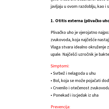
javljaju u ovom razdoblju, kao i s
1. Otitis externa (plivačko uh
Plivačko uho je vjerojatno najpoz
zvukovoda, koja najčešće nastaj
Vlaga stvara idealno okruženje za
upale. Najčešći uzročnik je bak
Simptomi:
• Svrbež i nelagoda u uhu
• Bol, koja se može pojačati do
• Crvenilo i otečenost zvukovod
• Ponekad i iscjedak iz uha
Prevencija: