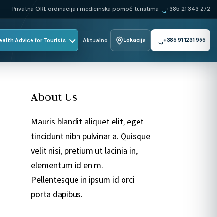
Privatna ORL ordinacija i medicinska pomoć turistima
+385 21 343 272
ealth Advice for Tourists
Aktualno
Lokacija
+385 91 1231 955
About Us
Mauris blandit aliquet elit, eget
tincidunt nibh pulvinar a. Quisque
velit nisi, pretium ut lacinia in,
elementum id enim.
Pellentesque in ipsum id orci
porta dapibus.