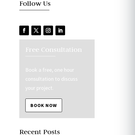
Follow Us
Free Consultation
Book a free, one hour
consultation to discuss
your project.
BOOK NOW
Recent Posts