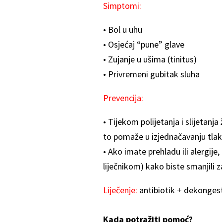
Simptomi:
• Bol u uhu
• Osjećaj “pune” glave
• Zujanje u ušima (tinitus)
• Privremeni gubitak sluha
Prevencija:
• Tijekom polijetanja i slijetanja
to pomaže u izjednačavanju tlak
• Ako imate prehladu ili alergije
liječnikom) kako biste smanjili z
Liječenje:
antibiotik + dekongest
Kada potražiti pomoć?