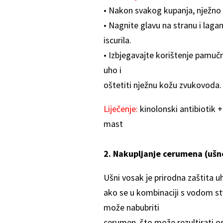
• Nakon svakog kupanja, nježno
• Nagnite glavu na stranu i laga
iscurila.
• Izbjegavajte korištenje pamučn
uho i
oštetiti nježnu kožu zvukovoda.
Liječenje:
kinolonski antibiotik +
mast
2. Nakupljanje cerumena (ušn
Ušni vosak je prirodna zaštita uh
ako se u kombinaciji s vodom s
može nabubriti
cerumen, što može rezultirati os