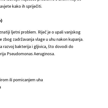
avjete kako ih spriječiti.
o)
natiji ljetni problem. Riječ je o upali vanjskog
e zbog zadržavanja vlage u uhu nakon kupanja.
 razvoj bakterija i gljivica, što dovodi do
terija Pseudomonas Aeruginosa.
dirom ili pomicanjem uha
a