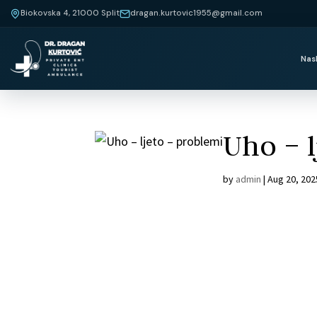
Biokovska 4, 21000 Split
dragan.kurtovic1955@gmail.com
Nas
Uho – l
by
admin
|
Aug 20, 202