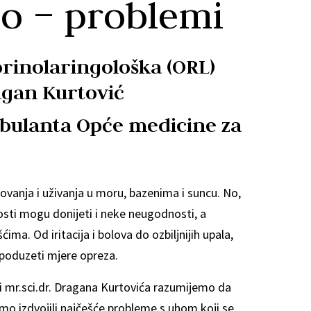
to – problemi
torinolaringološka (ORL)
agan Kurtović
mbulanta Opće medicine za
tovanja i uživanja u moru, bazenima i suncu. No,
osti mogu donijeti i neke neugodnosti, a
ma. Od iritacija i bolova do ozbiljnijih upala,
poduzeti mjere opreza.
ji mr.sci.dr. Dragana Kurtovića razumijemo da
 smo izdvojili najčešće probleme s uhom koji se