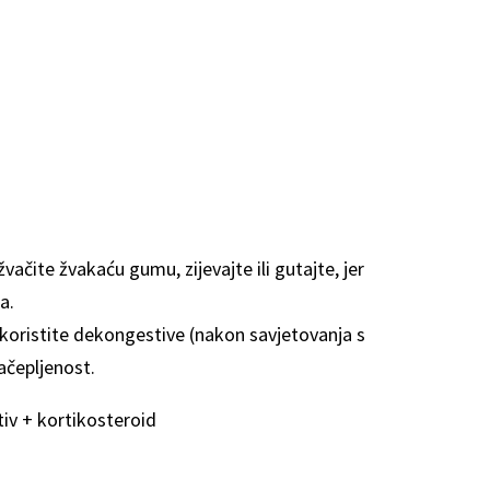
 žvačite žvakaću gumu, zijevajte ili gutajte, jer
a.
, koristite dekongestive (nakon savjetovanja s
ačepljenost.
iv + kortikosteroid