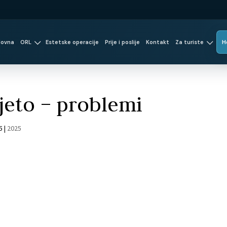
lovna
ORL
Estetske operacije
Prije i poslije
Kontakt
Za turiste
H
jeto – problemi
5
|
2025