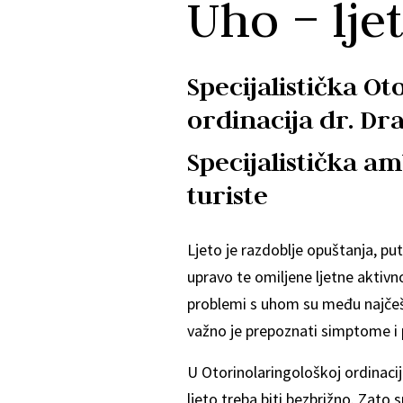
Uho – lje
Specijalistička O
ordinacija dr. Dr
Specijalistička a
turiste
Ljeto je razdoblje opuštanja, pu
upravo te omiljene ljetne aktivn
problemi s uhom su među najčešći
važno je prepoznati simptome i 
U Otorinolaringološkoj ordinaci
ljeto treba biti bezbrižno. Zato