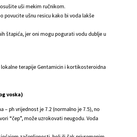
 osušite uši mekim ručnikom.
no povucite ušnu resicu kako bi voda lakše
ih štapića, jer oni mogu pogurati vodu dublje u
 lokalne terapije Gentamicin i kortikosteroidna
og voska)
a – ph vrijednost je 7.2 (normalno je 7.5), no
tvori “čep”, može uzrokovati neugodu. Voda
jećajem začepljenosti, boli ili čak privremenim