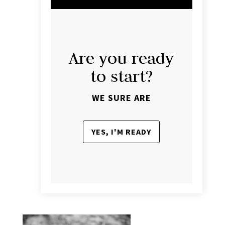
Are you ready
to start?
WE SURE ARE
YES, I'M READY