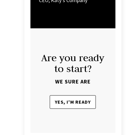
CEO
,
Katy's Company
Are you ready
to start?
WE SURE ARE
YES, I'M READY